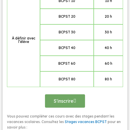
BCPST 10
10 h
BCPST 20
20 h
BCPST 30
30 h
À définir avec
l’élève
BCPST 40
40 h
BCPST 60
60 h
BCPST 80
80 h
S'inscrire
Vous pouvez compléter ces cours avec des stages pendant les
vacances scolaires. Consultez les
Stages vacances BCPST
pour en
savoir plus :