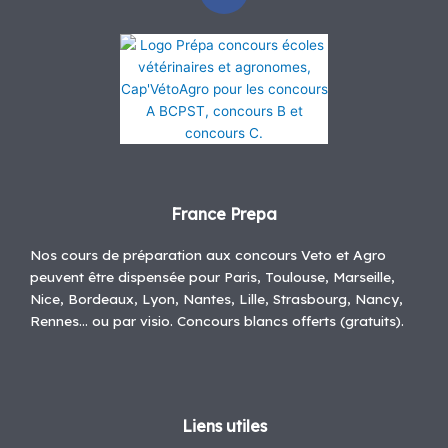
a
c
e
b
o
o
k
France Prepa
Nos cours de préparation aux concours Veto et Agro
peuvent être dispensée pour Paris, Toulouse, Marseille,
Nice, Bordeaux, Lyon, Nantes, Lille, Strasbourg, Nancy,
Rennes… ou par visio. Concours blancs offerts (gratuits).
Liens utiles