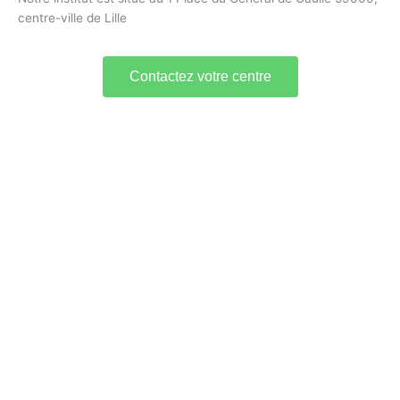
centre-ville de Lille
Contactez votre centre
Prep'VetoAgro Paris
1 Place de la République
75003 Paris
09 78 45 00 08
contact@france-prepa.com
En savoir plus