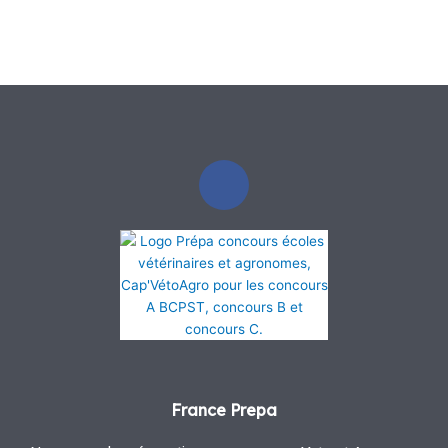
F
a
c
e
b
o
o
k
France Prepa