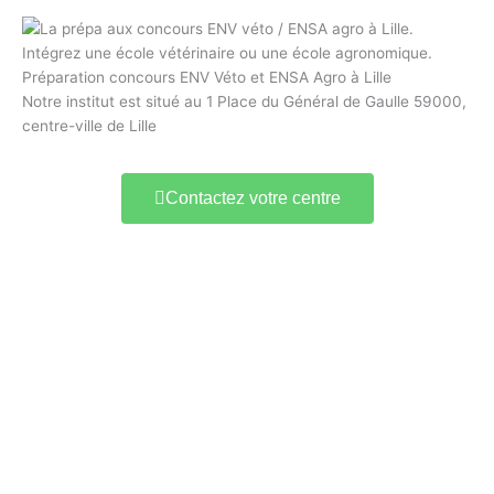
Préparation concours ENV Véto et ENSA Agro à Lille
Notre institut est situé au 1 Place du Général de Gaulle 59000,
centre-ville de Lille
Contactez votre centre
Prep'VetoAgro Paris
1 Place de la République
75003 Paris
09 78 45 00 08
contact@france-prepa.com