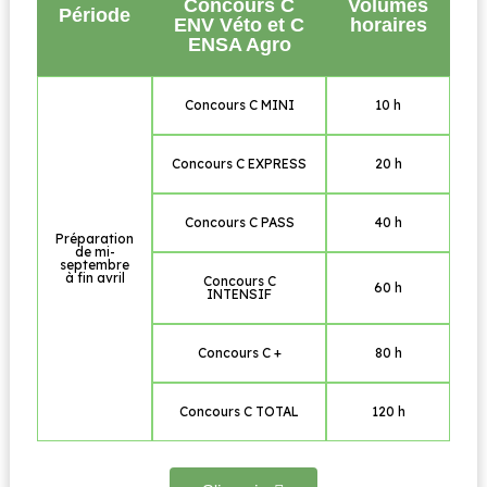
Concours C
Volumes
Période
ENV Véto et C
horaires
ENSA Agro
Concours C MINI
10 h
Concours C EXPRESS
20 h
Concours C PASS
40 h
Préparation
de mi-
septembre
à fin avril
Concours C
60 h
INTENSIF
Concours C +
80 h
Concours C TOTAL
120 h