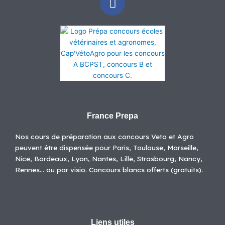
a
c
e
b
o
o
k
France Prepa
Nos cours de préparation aux concours Veto et Agro
peuvent être dispensée pour Paris, Toulouse, Marseille,
Nice, Bordeaux, Lyon, Nantes, Lille, Strasbourg, Nancy,
Rennes… ou par visio. Concours blancs offerts (gratuits).
Liens utiles