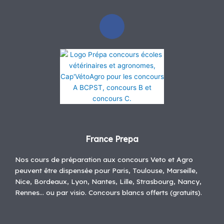
F
a
c
e
b
o
o
k
France Prepa
Nos cours de préparation aux concours Veto et Agro
peuvent être dispensée pour Paris, Toulouse, Marseille,
Nice, Bordeaux, Lyon, Nantes, Lille, Strasbourg, Nancy,
Rennes… ou par visio. Concours blancs offerts (gratuits).