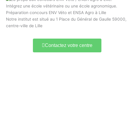
Préparation concours ENV Véto et ENSA Agro à Lille
Notre institut est situé au 1 Place du Général de Gaulle 59000,
centre-ville de Lille
Contactez votre centre
Prep'VetoAgro Paris
1 Place de la République
75003 Paris
09 78 45 00 08
contact@france-prepa.com
En savoir plus